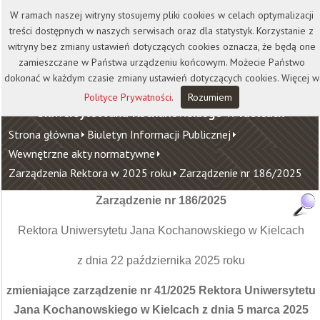
Kontakt
Biblioteka
Wydawnictwo
W ramach naszej witryny stosujemy pliki cookies w celach optymalizacji
Wirtualna Uczelnia
treści dostępnych w naszych serwisach oraz dla statystyk. Korzystanie z
witryny bez zmiany ustawień dotyczących cookies oznacza, że będą one
zamieszczane w Państwa urządzeniu końcowym. Możecie Państwo
dokonać w każdym czasie zmiany ustawień dotyczących cookies. Więcej w
Polityce Prywatności
.
Rozumiem
Uniwersytet Jana Kochanowskiego w Kielcach
Strona główna
Biuletyn Informacji Publicznej
Wewnętrzne akty normatywne
Zarządzenia Rektora w 2025 roku
Zarządzenie nr 186/2025
Zarządzenie nr 186/2025
Rektora Uniwersytetu Jana Kochanowskiego w Kielcach
z dnia 22 października 2025 roku
zmieniające zarządzenie nr 41/2025 Rektora Uniwersytetu
Jana Kochanowskiego w Kielcach z dnia 5 marca 2025