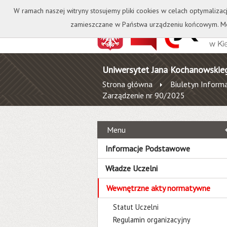
Kontakt
Biblioteka
W ramach naszej witryny stosujemy pliki cookies w celach optymalizac
zamieszczane w Państwa urządzeniu końcowym. Mo
Uniwersytet Jana Kochanowskie
Strona główna
Biuletyn Informa
Zarządzenie nr 90/2025
Menu
Informacje Podstawowe
Władze Uczelni
Wewnętrzne akty normatywne
Statut Uczelni
Regulamin organizacyjny