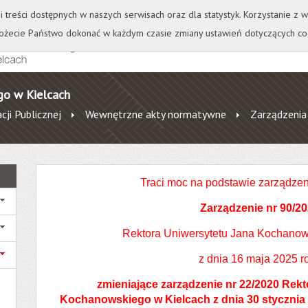
+
++
Wydawnictwo
Wirtualna Uczelnia
A
A
A
A
A
ji treści dostępnych w naszych serwisach oraz dla statystyk. Korzystanie z
żecie Państwo dokonać w każdym czasie zmiany ustawień dotyczących co
go w Kielcach
cji Publicznej
Wewnętrzne akty normatywne
Zarządzenia
Traci moc na podstawie zarządzen
Zarządzenie nr 90/2
Rektora Uniwersytetu Jana Kochanow
z dnia 16 maja 2025 r
zmieniające zarządzenie nr 22/2020 Rek
Kochanowskiego w Kielcach z dnia 30 stycznia 