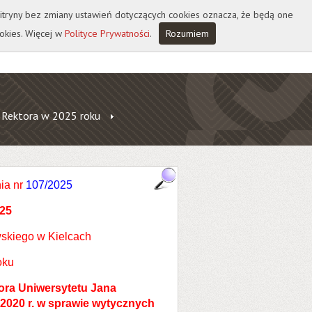
 witryny bez zmiany ustawień dotyczących cookies oznacza, że będą one
okies. Więcej w
Polityce Prywatności
.
Rozumiem
 Rektora w 2025 roku
ia nr
107/2025
025
skiego w Kielcach
oku
tora Uniwersytetu Jana
2020 r. w sprawie wytycznych