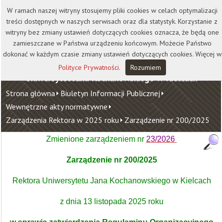
Kontakt
Biblioteka
Wydawnictwo
W ramach naszej witryny stosujemy pliki cookies w celach optymalizacji
Wirtualna Uczelnia
treści dostępnych w naszych serwisach oraz dla statystyk. Korzystanie z
witryny bez zmiany ustawień dotyczących cookies oznacza, że będą one
zamieszczane w Państwa urządzeniu końcowym. Możecie Państwo
dokonać w każdym czasie zmiany ustawień dotyczących cookies. Więcej w
Polityce Prywatności
.
Rozumiem
Uniwersytet Jana Kochanowskiego w Kielcach
Strona główna
Biuletyn Informacji Publicznej
Wewnętrzne akty normatywne
Zarządzenia Rektora w 2025 roku
Zarządzenie nr 200/2025
Zmienione zarządzeniem nr
23/2026
Zarządzenie nr 200/2025
Rektora Uniwersytetu Jana Kochanowskiego w Kielcach
z dnia 13 listopada 2025 roku