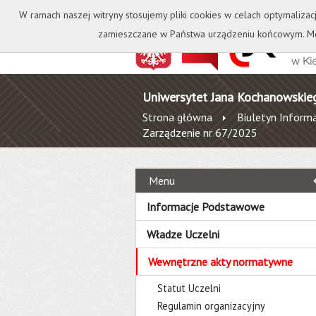
Kontakt
Biblioteka
W ramach naszej witryny stosujemy pliki cookies w celach optymalizac
zamieszczane w Państwa urządzeniu końcowym. Mo
Uniwersytet Jana Kochanowskie
Strona główna
Biuletyn Informa
Zarządzenie nr 67/2025
Menu
Informacje Podstawowe
Władze Uczelni
Wewnętrzne akty normatywne
Statut Uczelni
Regulamin organizacyjny