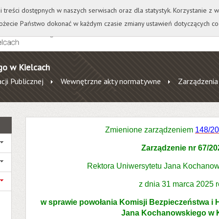
+
++
Wydawnictwo
Wirtualna Uczelnia
A
A
A
A
A
ji treści dostępnych w naszych serwisach oraz dla statystyk. Korzystanie z
żecie Państwo dokonać w każdym czasie zmiany ustawień dotyczących co
go w Kielcach
cji Publicznej
Wewnętrzne akty normatywne
Zarządzenia
Zmienione zarządzeniem
148/2
Zarządzenie nr 67/2
Rektora Uniwersytetu Jana Kochanow
z dnia 31 marca 2025 
w sprawie powołania Komisji Bezpieczeństwa i 
Jana Kochanowskiego w K