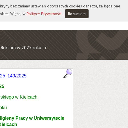
 witryny bez zmiany ustawień dotyczących cookies oznacza, że będą one
okies. Więcej w
Polityce Prywatności
.
Rozumiem
 Rektora w 2025 roku
025
,
149/2025
025
skiego w Kielcach
roku
Higieny Pracy w Uniwersytecie
ielcach