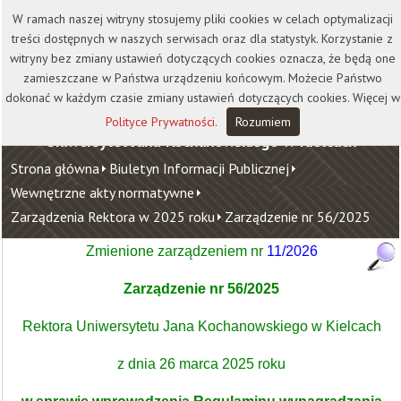
Kontakt
Biblioteka
Wydawnictwo
W ramach naszej witryny stosujemy pliki cookies w celach optymalizacji
Wirtualna Uczelnia
treści dostępnych w naszych serwisach oraz dla statystyk. Korzystanie z
witryny bez zmiany ustawień dotyczących cookies oznacza, że będą one
zamieszczane w Państwa urządzeniu końcowym. Możecie Państwo
dokonać w każdym czasie zmiany ustawień dotyczących cookies. Więcej w
Polityce Prywatności
.
Rozumiem
Uniwersytet Jana Kochanowskiego w Kielcach
Strona główna
Biuletyn Informacji Publicznej
Wewnętrzne akty normatywne
Zarządzenia Rektora w 2025 roku
Zarządzenie nr 56/2025
Zmienione zarządzeniem nr
11/2026
Zarządzenie nr 56/2025
Rektora Uniwersytetu Jana Kochanowskiego w Kielcach
z dnia 26 marca 2025 roku