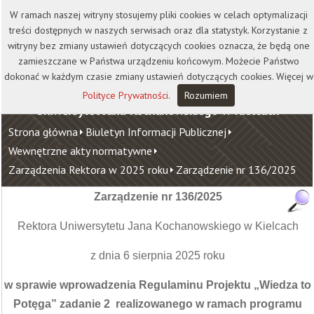
Kontakt
Biblioteka
Wydawnictwo
W ramach naszej witryny stosujemy pliki cookies w celach optymalizacji
Wirtualna Uczelnia
treści dostępnych w naszych serwisach oraz dla statystyk. Korzystanie z
witryny bez zmiany ustawień dotyczących cookies oznacza, że będą one
zamieszczane w Państwa urządzeniu końcowym. Możecie Państwo
dokonać w każdym czasie zmiany ustawień dotyczących cookies. Więcej w
Polityce Prywatności
.
Rozumiem
Uniwersytet Jana Kochanowskiego w Kielcach
Strona główna
Biuletyn Informacji Publicznej
Wewnętrzne akty normatywne
Zarządzenia Rektora w 2025 roku
Zarządzenie nr 136/2025
Zarządzenie nr 136/2025
Rektora Uniwersytetu Jana Kochanowskiego w Kielcach
z dnia 6 sierpnia 2025 roku
w sprawie wprowadzenia Regulaminu Projektu „Wiedza to
Potęga” zadanie 2 realizowanego w ramach programu