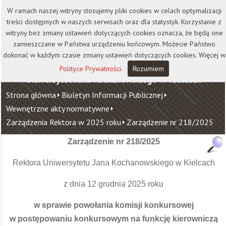
Kontakt
Biblioteka
Wydawnictwo
W ramach naszej witryny stosujemy pliki cookies w celach optymalizacji
Wirtualna Uczelnia
treści dostępnych w naszych serwisach oraz dla statystyk. Korzystanie z
witryny bez zmiany ustawień dotyczących cookies oznacza, że będą one
zamieszczane w Państwa urządzeniu końcowym. Możecie Państwo
dokonać w każdym czasie zmiany ustawień dotyczących cookies. Więcej w
Polityce Prywatności
.
Rozumiem
Uniwersytet Jana Kochanowskiego w Kielcach
Strona główna
Biuletyn Informacji Publicznej
Wewnętrzne akty normatywne
Zarządzenia Rektora w 2025 roku
Zarządzenie nr 218/2025
Zarządzenie nr 218/2025
Rektora Uniwersytetu Jana Kochanowskiego w Kielcach
z dnia 12 grudnia 2025 roku
w sprawie powołania komisji konkursowej
w postępowaniu konkursowym
na funkcję kierowniczą