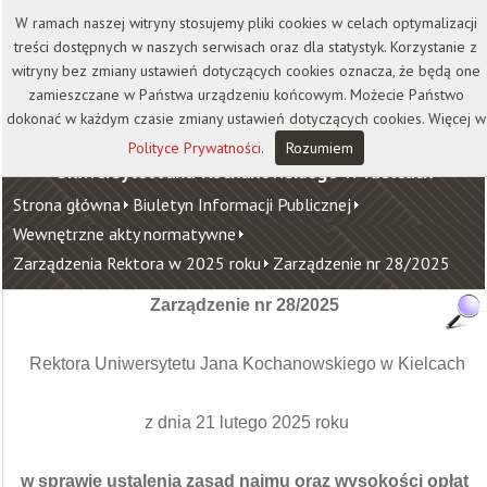
Kontakt
Biblioteka
Wydawnictwo
W ramach naszej witryny stosujemy pliki cookies w celach optymalizacji
Wirtualna Uczelnia
treści dostępnych w naszych serwisach oraz dla statystyk. Korzystanie z
witryny bez zmiany ustawień dotyczących cookies oznacza, że będą one
zamieszczane w Państwa urządzeniu końcowym. Możecie Państwo
dokonać w każdym czasie zmiany ustawień dotyczących cookies. Więcej w
Polityce Prywatności
.
Rozumiem
Uniwersytet Jana Kochanowskiego w Kielcach
Strona główna
Biuletyn Informacji Publicznej
Wewnętrzne akty normatywne
Zarządzenia Rektora w 2025 roku
Zarządzenie nr 28/2025
Zarządzenie nr 28/2025
Rektora Uniwersytetu Jana Kochanowskiego w Kielcach
z dnia 21 lutego 2025 roku
w sprawie ustalenia zasad najmu oraz wysokości opłat