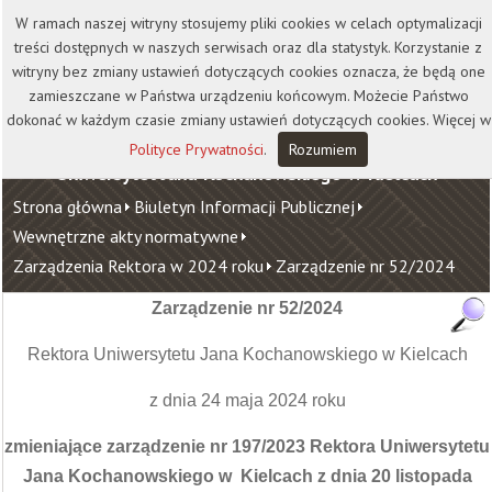
Kontakt
Biblioteka
Wydawnictwo
W ramach naszej witryny stosujemy pliki cookies w celach optymalizacji
Wirtualna Uczelnia
treści dostępnych w naszych serwisach oraz dla statystyk. Korzystanie z
witryny bez zmiany ustawień dotyczących cookies oznacza, że będą one
zamieszczane w Państwa urządzeniu końcowym. Możecie Państwo
dokonać w każdym czasie zmiany ustawień dotyczących cookies. Więcej w
Polityce Prywatności
.
Rozumiem
Uniwersytet Jana Kochanowskiego w Kielcach
Strona główna
Biuletyn Informacji Publicznej
Wewnętrzne akty normatywne
Zarządzenia Rektora w 2024 roku
Zarządzenie nr 52/2024
Zarządzenie nr 52/2024
Rektora Uniwersytetu Jana Kochanowskiego w Kielcach
z dnia 24 maja 2024 roku
zmieniające zarządzenie nr 197/2023 Rektora Uniwersytetu
Jana Kochanowskiego w Kielcach z dnia 20 listopada