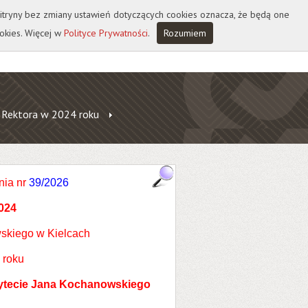
 witryny bez zmiany ustawień dotyczących cookies oznacza, że będą one
okies. Więcej w
Polityce Prywatności
.
Rozumiem
 Rektora w 2024 roku
nia nr
39/2026
024
skiego w Kielcach
 roku
sytecie Jana Kochanowskiego