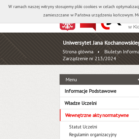
Kontakt
Biblioteka
W ramach naszej witryny stosujemy pliki cookies w celach optymalizac
zamieszczane w Państwa urządzeniu końcowym. Mo
Uniwersytet Jana Kochanowskie
Strona główna
Biuletyn Informa
Zarządzenie nr 213/2024
Menu
Informacje Podstawowe
Władze Uczelni
Wewnętrzne akty normatywne
Statut Uczelni
Regulamin organizacyjny