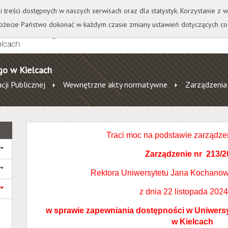
+
++
Wydawnictwo
Wirtualna Uczelnia
A
A
A
A
A
ji treści dostępnych w naszych serwisach oraz dla statystyk. Korzystanie z
żecie Państwo dokonać w każdym czasie zmiany ustawień dotyczących co
go w Kielcach
cji Publicznej
Wewnętrzne akty normatywne
Zarządzenia
Traci moc na podstawie zarządze
Zarządzenie nr 213/2
Rektora Uniwersytetu Jana Kochanow
z dnia 22 listopada 2024
w sprawie zapewniania dostępności w Uniwer
w Kielcach