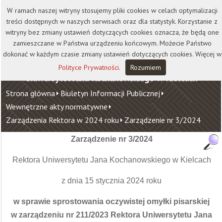
Kontakt
Biblioteka
Wydawnictwo
W ramach naszej witryny stosujemy pliki cookies w celach optymalizacji
Wirtualna Uczelnia
treści dostępnych w naszych serwisach oraz dla statystyk. Korzystanie z
witryny bez zmiany ustawień dotyczących cookies oznacza, że będą one
zamieszczane w Państwa urządzeniu końcowym. Możecie Państwo
dokonać w każdym czasie zmiany ustawień dotyczących cookies. Więcej w
Polityce Prywatności
.
Rozumiem
Uniwersytet Jana Kochanowskiego w Kielcach
Strona główna
Biuletyn Informacji Publicznej
Wewnętrzne akty normatywne
Zarządzenia Rektora w 2024 roku
Zarządzenie nr 3/2024
Zarządzenie nr 3/2024
Rektora Uniwersytetu Jana Kochanowskiego w Kielcach
z dnia 15 stycznia 2024 roku
w sprawie sprostowania oczywistej omyłki pisarskiej
w zarządzeniu nr 211/2023 Rektora Uniwersytetu Jana