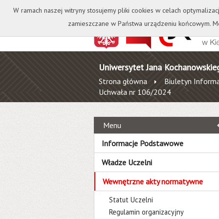
Kontakt
Biblioteka
W ramach naszej witryny stosujemy pliki cookies w celach optymalizac
zamieszczane w Państwa urządzeniu końcowym. Mo
Uniwersytet Jana Kochanowskie
Strona główna
Biuletyn Informa
Uchwała nr 106/2024
Menu
Informacje Podstawowe
Władze Uczelni
Wewnętrzne akty normatywne
Statut Uczelni
Regulamin organizacyjny