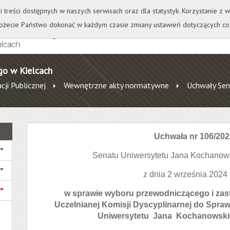
+
++
Wydawnictwo
Wirtualna Uczelnia
A
A
A
A
A
ji treści dostępnych w naszych serwisach oraz dla statystyk. Korzystanie z
żecie Państwo dokonać w każdym czasie zmiany ustawień dotyczących co
go w Kielcach
cji Publicznej
Wewnętrzne akty normatywne
Uchwały Sen
Uchwała nr 106/202
Senatu Uniwersytetu Jana Kochanow
z dnia 2 września 2024
w sprawie wyboru przewodniczącego i za
Uczelnianej Komisji Dyscyplinarnej do Spra
Uniwersytetu Jana Kochanowski