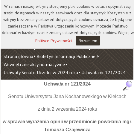
Kontakt
Biblioteka
Wydawnictwo
W ramach naszej witryny stosujemy pliki cookies w celach optymalizacji
Wirtualna Uczelnia
treści dostępnych w naszych serwisach oraz dla statystyk. Korzystanie z
witryny bez zmiany ustawień dotyczących cookies oznacza, że będą one
zamieszczane w Państwa urządzeniu końcowym. Możecie Państwo
dokonać w każdym czasie zmiany ustawień dotyczących cookies. Więcej w
Polityce Prywatności
.
Rozumiem
Uniwersytet Jana Kochanowskiego w Kielcach
Strona główna
Biuletyn Informacji Publicznej
Wewnętrzne akty normatywne
Uchwały Senatu Uczelni w 2024 roku
Uchwała nr 121/2024
Uchwała nr 121/2024
Senatu Uniwersytetu Jana Kochanowskiego w Kielcach
z dnia 2 września 2024 roku
w sprawie wyrażenia opinii w przedmiocie powołania mgr.
Tomasza Czajewicza