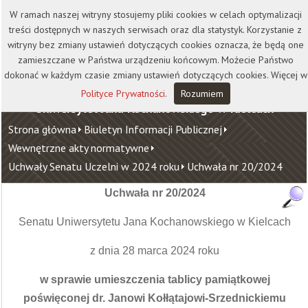
Kontakt
Biblioteka
Wydawnictwo
W ramach naszej witryny stosujemy pliki cookies w celach optymalizacji
Wirtualna Uczelnia
treści dostępnych w naszych serwisach oraz dla statystyk. Korzystanie z
witryny bez zmiany ustawień dotyczących cookies oznacza, że będą one
zamieszczane w Państwa urządzeniu końcowym. Możecie Państwo
dokonać w każdym czasie zmiany ustawień dotyczących cookies. Więcej w
Polityce Prywatności
.
Rozumiem
Uniwersytet Jana Kochanowskiego w Kielcach
Strona główna
Biuletyn Informacji Publicznej
Wewnętrzne akty normatywne
Uchwały Senatu Uczelni w 2024 roku
Uchwała nr 20/2024
Uchwała nr 20/2024
Senatu Uniwersytetu Jana Kochanowskiego w Kielcach
z dnia 28 marca 2024 roku
w sprawie umieszczenia tablicy pamiątkowej
poświęconej
dr. Janowi Kołłątajowi-Srzednickiemu