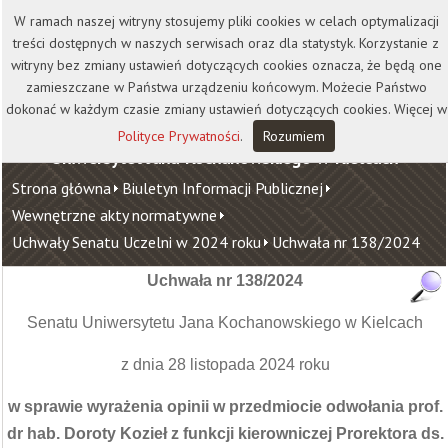
Kontakt
Biblioteka
Wydawnictwo
W ramach naszej witryny stosujemy pliki cookies w celach optymalizacji
Wirtualna Uczelnia
treści dostępnych w naszych serwisach oraz dla statystyk. Korzystanie z
witryny bez zmiany ustawień dotyczących cookies oznacza, że będą one
zamieszczane w Państwa urządzeniu końcowym. Możecie Państwo
dokonać w każdym czasie zmiany ustawień dotyczących cookies. Więcej w
Polityce Prywatności
.
Rozumiem
Uniwersytet Jana Kochanowskiego w Kielcach
Strona główna
Biuletyn Informacji Publicznej
Wewnętrzne akty normatywne
Uchwały Senatu Uczelni w 2024 roku
Uchwała nr 138/2024
Uchwała nr 138/2024
Senatu Uniwersytetu Jana Kochanowskiego w Kielcach
z dnia 28 listopada 2024 roku
w sprawie wyrażenia opinii w przedmiocie odwołania prof.
dr hab. Doroty Kozieł z funkcji kierowniczej Prorektora ds.