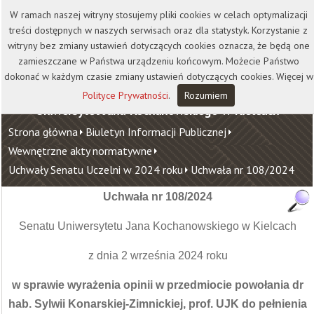
Kontakt
Biblioteka
Wydawnictwo
W ramach naszej witryny stosujemy pliki cookies w celach optymalizacji
Wirtualna Uczelnia
treści dostępnych w naszych serwisach oraz dla statystyk. Korzystanie z
witryny bez zmiany ustawień dotyczących cookies oznacza, że będą one
zamieszczane w Państwa urządzeniu końcowym. Możecie Państwo
dokonać w każdym czasie zmiany ustawień dotyczących cookies. Więcej w
Polityce Prywatności
.
Rozumiem
Uniwersytet Jana Kochanowskiego w Kielcach
Strona główna
Biuletyn Informacji Publicznej
Wewnętrzne akty normatywne
Uchwały Senatu Uczelni w 2024 roku
Uchwała nr 108/2024
Uchwała nr 108/2024
Senatu Uniwersytetu Jana Kochanowskiego w Kielcach
z dnia 2 września 2024 roku
w sprawie wyrażenia opinii w przedmiocie powołania
dr
hab. Sylwii Konarskiej-Zimnickiej, prof. UJK do pełnienia