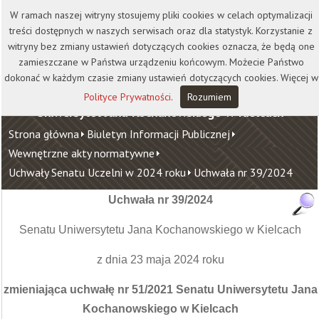
Kontakt
Biblioteka
Wydawnictwo
W ramach naszej witryny stosujemy pliki cookies w celach optymalizacji
Wirtualna Uczelnia
treści dostępnych w naszych serwisach oraz dla statystyk. Korzystanie z
witryny bez zmiany ustawień dotyczących cookies oznacza, że będą one
zamieszczane w Państwa urządzeniu końcowym. Możecie Państwo
dokonać w każdym czasie zmiany ustawień dotyczących cookies. Więcej w
Polityce Prywatności
.
Rozumiem
Uniwersytet Jana Kochanowskiego w Kielcach
Strona główna
Biuletyn Informacji Publicznej
Wewnętrzne akty normatywne
Uchwały Senatu Uczelni w 2024 roku
Uchwała nr 39/2024
Uchwała nr 39/2024
Senatu Uniwersytetu Jana Kochanowskiego w Kielcach
z dnia 23 maja 2024 roku
zmieniająca uchwałę nr 51/2021 Senatu Uniwersytetu Jana
Kochanowskiego w Kielcach