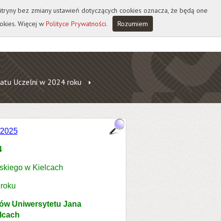
 witryny bez zmiany ustawień dotyczących cookies oznacza, że będą one
okies. Więcej w
Polityce Prywatności
.
Rozumiem
atu Uczelni w 2024 roku
/2025
4
skiego w Kielcach
 roku
iów Uniwersytetu Jana
lcach