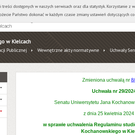
+
++
Wydawnictwo
Wirtualna Uczelnia
A
A
A
A
A
ji treści dostępnych w naszych serwisach oraz dla statystyk. Korzystanie z
żecie Państwo dokonać w każdym czasie zmiany ustawień dotyczących co
go w Kielcach
cji Publicznej
Wewnętrzne akty normatywne
Uchwały Sen
Zmieniona uchwałą nr
8
Uchwała nr 29/202
Senatu Uniwersytetu Jana Kochanow
z dnia 25 kwietnia 2024
w sprawie uchwalenia Regulaminu stud
Kochanowskiego w Kie