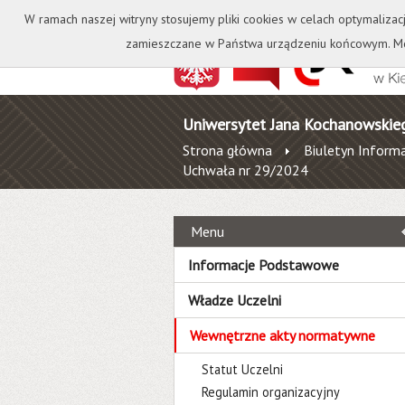
Kontakt
Biblioteka
W ramach naszej witryny stosujemy pliki cookies w celach optymalizac
zamieszczane w Państwa urządzeniu końcowym. Mo
Uniwersytet Jana Kochanowskie
Strona główna
Biuletyn Informa
Uchwała nr 29/2024
Menu
Informacje Podstawowe
Władze Uczelni
Wewnętrzne akty normatywne
Statut Uczelni
Regulamin organizacyjny