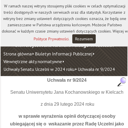
Kontakt
Biblioteka
Wydawnictwo
W ramach naszej witryny stosujemy pliki cookies w celach optymalizacji
Wirtualna Uczelnia
treści dostępnych w naszych serwisach oraz dla statystyk. Korzystanie z
witryny bez zmiany ustawień dotyczących cookies oznacza, że będą one
zamieszczane w Państwa urządzeniu końcowym. Możecie Państwo
dokonać w każdym czasie zmiany ustawień dotyczących cookies. Więcej w
Polityce Prywatności
.
Rozumiem
Uniwersytet Jana Kochanowskiego w Kielcach
Strona główna
Biuletyn Informacji Publicznej
Wewnętrzne akty normatywne
Uchwały Senatu Uczelni w 2024 roku
Uchwała nr 9/2024
Uchwała nr 9/2024
Senatu Uniwersytetu Jana Kochanowskiego w Kielcach
z dnia 29 lutego 2024 roku
w sprawie wyrażenia opinii dotyczącej osoby
ubiegającej się o wskazanie przez Radę Uczelni jako