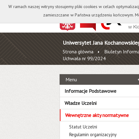
Kontakt
Biblioteka
W ramach naszej witryny stosujemy pliki cookies w celach optymalizac
zamieszczane w Państwa urządzeniu końcowym. Mo
Uniwersytet Jana Kochanowskie
Strona główna
Biuletyn Informa
Uchwała nr 99/2024
Menu
Informacje Podstawowe
Władze Uczelni
Wewnętrzne akty normatywne
Statut Uczelni
Regulamin organizacyjny