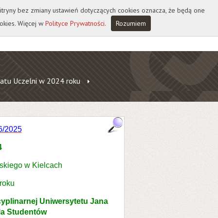
 witryny bez zmiany ustawień dotyczących cookies oznacza, że będą one
okies. Więcej w
Polityce Prywatności
.
Rozumiem
atu Uczelni w 2024 roku
6/2025
4
skiego w Kielcach
 roku
yplinarnej Uniwersytetu Jana
la Studentów