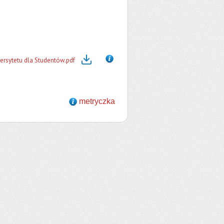
rsytetu dla Studentów.pdf
metryczka