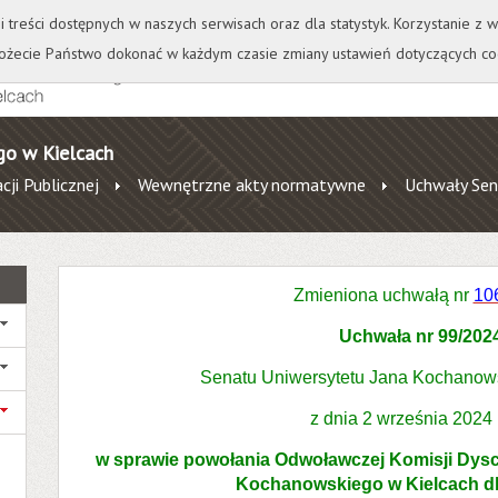
+
++
Wydawnictwo
Wirtualna Uczelnia
A
A
A
A
A
ji treści dostępnych w naszych serwisach oraz dla statystyk. Korzystanie z
żecie Państwo dokonać w każdym czasie zmiany ustawień dotyczących co
go w Kielcach
cji Publicznej
Wewnętrzne akty normatywne
Uchwały Sen
Zmieniona uchwałą nr
10
Uchwała nr 99/202
Senatu Uniwersytetu Jana Kochanow
z dnia 2 września 2024
w sprawie powołania Odwoławczej
Komisji Dysc
Kochanowskiego w Kielcach d