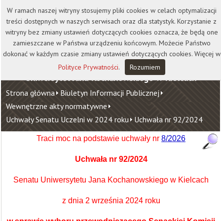
Kontakt
Biblioteka
Wydawnictwo
W ramach naszej witryny stosujemy pliki cookies w celach optymalizacji
Wirtualna Uczelnia
treści dostępnych w naszych serwisach oraz dla statystyk. Korzystanie z
witryny bez zmiany ustawień dotyczących cookies oznacza, że będą one
zamieszczane w Państwa urządzeniu końcowym. Możecie Państwo
dokonać w każdym czasie zmiany ustawień dotyczących cookies. Więcej w
Polityce Prywatności
.
Rozumiem
Uniwersytet Jana Kochanowskiego w Kielcach
Strona główna
Biuletyn Informacji Publicznej
Wewnętrzne akty normatywne
Uchwały Senatu Uczelni w 2024 roku
Uchwała nr 92/2024
Traci moc na podstawie uchwały nr
8/2026
Uchwała nr 92/2024
Senatu Uniwersytetu Jana Kochanowskiego w Kielcach
z dnia 2 września 2024 roku