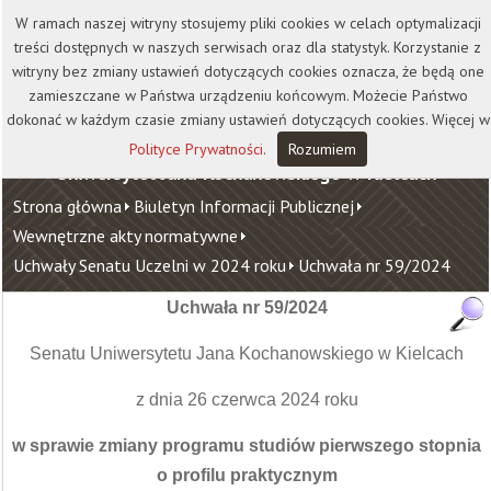
Kontakt
Biblioteka
Wydawnictwo
W ramach naszej witryny stosujemy pliki cookies w celach optymalizacji
Wirtualna Uczelnia
treści dostępnych w naszych serwisach oraz dla statystyk. Korzystanie z
witryny bez zmiany ustawień dotyczących cookies oznacza, że będą one
zamieszczane w Państwa urządzeniu końcowym. Możecie Państwo
dokonać w każdym czasie zmiany ustawień dotyczących cookies. Więcej w
Polityce Prywatności
.
Rozumiem
Uniwersytet Jana Kochanowskiego w Kielcach
Strona główna
Biuletyn Informacji Publicznej
Wewnętrzne akty normatywne
Uchwały Senatu Uczelni w 2024 roku
Uchwała nr 59/2024
Uchwała nr 59/2024
Senatu Uniwersytetu Jana Kochanowskiego w Kielcach
z dnia 26 czerwca 2024 roku
w sprawie zmiany programu studiów pierwszego stopnia
o profilu praktycznym