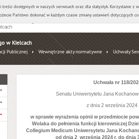
+
++
Wydawnictwo
Wirtualna Uczelnia
A
A
A
A
A
ji treści dostępnych w naszych serwisach oraz dla statystyk. Korzystanie z
żecie Państwo dokonać w każdym czasie zmiany ustawień dotyczących co
go w Kielcach
cji Publicznej
Wewnętrzne akty normatywne
Uchwały Sen
Uchwała nr 118/202
Senatu Uniwersytetu Jana Kochanow
z dnia 2 września 2024
w sprawie wyrażenia opinii w przedmiocie po
Wolaka do pełnienia funkcji kierowniczej Dz
Collegium Medicum Uniwersytetu Jana Kochano
od dnia 2 września 2024 r. do dnia 3