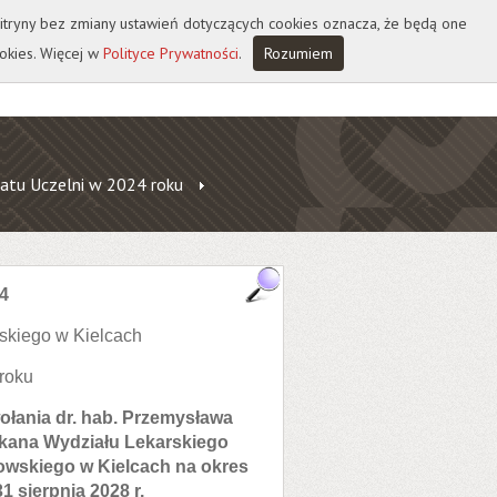
 witryny bez zmiany ustawień dotyczących cookies oznacza, że będą one
okies. Więcej w
Polityce Prywatności
.
Rozumiem
atu Uczelni w 2024 roku
4
skiego w Kielcach
 roku
wołania
dr. hab. Przemysława
iekana Wydziału Lekarskiego
wskiego w Kielcach na okres
1 sierpnia 2028 r.