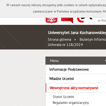
Kontakt
Biblioteka
W ramach naszej witryny stosujemy pliki cookies w celach optymalizac
zamieszczane w Państwa urządzeniu końcowym. Mo
Uniwersytet Jana Kochanowskie
Strona główna
Biuletyn Informa
Uchwała nr 118/2024
Menu
Informacje Podstawowe
Władze Uczelni
Wewnętrzne akty normatywne
Statut Uczelni
Regulamin organizacyjny