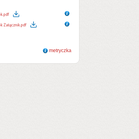
k.pdf
k Załącznik.pdf
metryczka