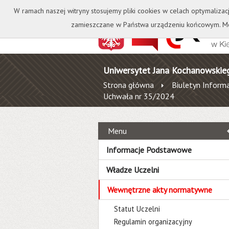
Kontakt
Biblioteka
W ramach naszej witryny stosujemy pliki cookies w celach optymalizac
zamieszczane w Państwa urządzeniu końcowym. Mo
Uniwersytet Jana Kochanowskie
Strona główna
Biuletyn Informa
Uchwała nr 35/2024
Menu
Informacje Podstawowe
Władze Uczelni
Wewnętrzne akty normatywne
Statut Uczelni
Regulamin organizacyjny