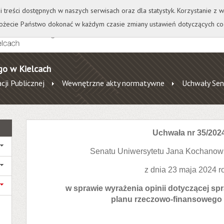
+
++
Wydawnictwo
Wirtualna Uczelnia
A
A
A
A
A
ji treści dostępnych w naszych serwisach oraz dla statystyk. Korzystanie z
żecie Państwo dokonać w każdym czasie zmiany ustawień dotyczących co
go w Kielcach
cji Publicznej
Wewnętrzne akty normatywne
Uchwały Sen
Uchwała nr 35/202
Senatu Uniwersytetu Jana Kochanow
z dnia 23 maja 2024 r
w sprawie wyrażenia opinii dotyczącej s
planu rzeczowo-finansowego 