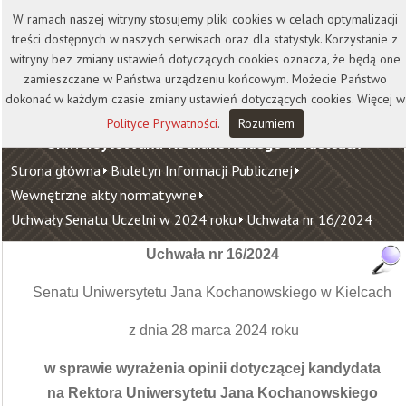
Kontakt
Biblioteka
Wydawnictwo
W ramach naszej witryny stosujemy pliki cookies w celach optymalizacji
Wirtualna Uczelnia
treści dostępnych w naszych serwisach oraz dla statystyk. Korzystanie z
witryny bez zmiany ustawień dotyczących cookies oznacza, że będą one
zamieszczane w Państwa urządzeniu końcowym. Możecie Państwo
dokonać w każdym czasie zmiany ustawień dotyczących cookies. Więcej w
Polityce Prywatności
.
Rozumiem
Uniwersytet Jana Kochanowskiego w Kielcach
Strona główna
Biuletyn Informacji Publicznej
Wewnętrzne akty normatywne
Uchwały Senatu Uczelni w 2024 roku
Uchwała nr 16/2024
Uchwała nr 16/2024
Senatu Uniwersytetu Jana Kochanowskiego w Kielcach
z dnia 28 marca 2024 roku
w sprawie wyrażenia opinii dotyczącej kandydata
na Rektora Uniwersytetu Jana Kochanowskiego