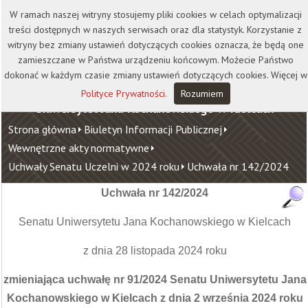
Kontakt
Biblioteka
Wydawnictwo
W ramach naszej witryny stosujemy pliki cookies w celach optymalizacji
Wirtualna Uczelnia
treści dostępnych w naszych serwisach oraz dla statystyk. Korzystanie z
witryny bez zmiany ustawień dotyczących cookies oznacza, że będą one
zamieszczane w Państwa urządzeniu końcowym. Możecie Państwo
dokonać w każdym czasie zmiany ustawień dotyczących cookies. Więcej w
Polityce Prywatności
.
Rozumiem
Uniwersytet Jana Kochanowskiego w Kielcach
Strona główna
Biuletyn Informacji Publicznej
Wewnętrzne akty normatywne
Uchwały Senatu Uczelni w 2024 roku
Uchwała nr 142/2024
Uchwała nr 142/2024
Senatu Uniwersytetu Jana Kochanowskiego w Kielcach
z dnia 28 listopada 2024 roku
zmieniająca uchwałę nr 91/2024 Senatu Uniwersytetu Jana
Kochanowskiego w Kielcach
z dnia 2 września 2024 roku