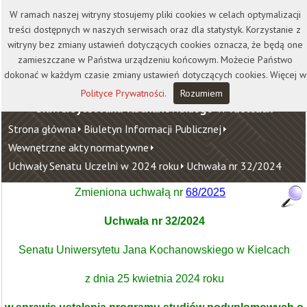
Kontakt
Biblioteka
Wydawnictwo
W ramach naszej witryny stosujemy pliki cookies w celach optymalizacji
Wirtualna Uczelnia
treści dostępnych w naszych serwisach oraz dla statystyk. Korzystanie z
witryny bez zmiany ustawień dotyczących cookies oznacza, że będą one
zamieszczane w Państwa urządzeniu końcowym. Możecie Państwo
dokonać w każdym czasie zmiany ustawień dotyczących cookies. Więcej w
Polityce Prywatności
.
Rozumiem
Uniwersytet Jana Kochanowskiego w Kielcach
Strona główna
Biuletyn Informacji Publicznej
Wewnętrzne akty normatywne
Uchwały Senatu Uczelni w 2024 roku
Uchwała nr 32/2024
Zmieniona uchwałą nr
68/2025
Uchwała nr 32/2024
Senatu Uniwersytetu Jana Kochanowskiego w Kielcach
z dnia 25 kwietnia 2024 roku