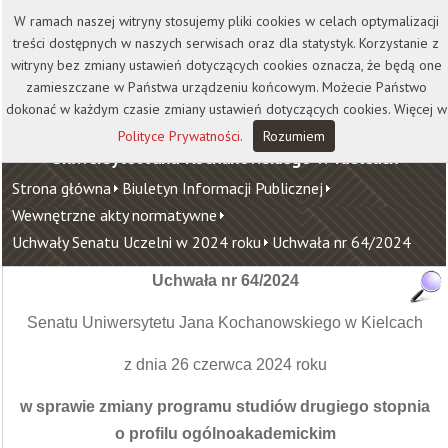
Kontakt
Biblioteka
Wydawnictwo
W ramach naszej witryny stosujemy pliki cookies w celach optymalizacji
Wirtualna Uczelnia
treści dostępnych w naszych serwisach oraz dla statystyk. Korzystanie z
witryny bez zmiany ustawień dotyczących cookies oznacza, że będą one
zamieszczane w Państwa urządzeniu końcowym. Możecie Państwo
dokonać w każdym czasie zmiany ustawień dotyczących cookies. Więcej w
Polityce Prywatności
.
Rozumiem
Uniwersytet Jana Kochanowskiego w Kielcach
Strona główna
Biuletyn Informacji Publicznej
Wewnętrzne akty normatywne
Uchwały Senatu Uczelni w 2024 roku
Uchwała nr 64/2024
Uchwała nr 64/2024
Senatu Uniwersytetu Jana Kochanowskiego w Kielcach
z dnia 26 czerwca 2024 roku
w sprawie zmiany programu studiów drugiego stopnia
o profilu ogólnoakademickim