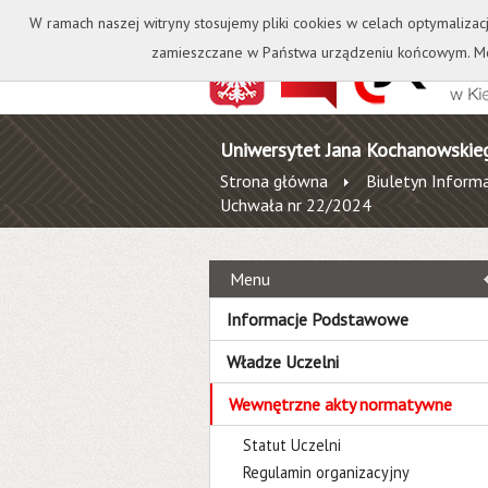
Kontakt
Biblioteka
W ramach naszej witryny stosujemy pliki cookies w celach optymalizac
zamieszczane w Państwa urządzeniu końcowym. Mo
Uniwersytet Jana Kochanowskie
Strona główna
Biuletyn Informa
Uchwała nr 22/2024
Menu
Informacje Podstawowe
Władze Uczelni
Wewnętrzne akty normatywne
Statut Uczelni
Regulamin organizacyjny