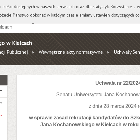
+
++
Wydawnictwo
Wirtualna Uczelnia
A
A
A
A
A
ji treści dostępnych w naszych serwisach oraz dla statystyk. Korzystanie z
żecie Państwo dokonać w każdym czasie zmiany ustawień dotyczących co
go w Kielcach
cji Publicznej
Wewnętrzne akty normatywne
Uchwały Sen
Uchwała nr 22/202
Senatu Uniwersytetu Jana Kochanow
z dnia 28 marca 2024 
w sprawie zasad rekrutacji kandydatów do Szk
Jana Kochanowskiego w Kielcach w roku