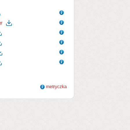
df
metryczka