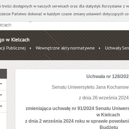
+
++
Wydawnictwo
Wirtualna Uczelnia
A
A
A
A
A
ji treści dostępnych w naszych serwisach oraz dla statystyk. Korzystanie z
żecie Państwo dokonać w każdym czasie zmiany ustawień dotyczących co
go w Kielcach
cji Publicznej
Wewnętrzne akty normatywne
Uchwały Sen
Uchwała nr 128/202
Senatu Uniwersytetu Jana Kochanow
z dnia 26 września 2024
zmieniająca uchwałę nr 91/2024 Senatu Uniwe
w Kielcach
z dnia 2 września 2024 roku w sprawie powołan
Budżetu