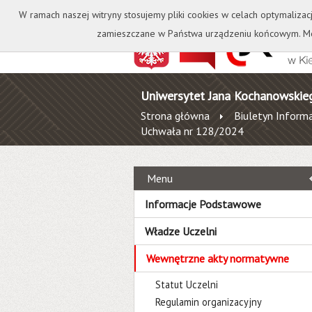
Kontakt
Biblioteka
W ramach naszej witryny stosujemy pliki cookies w celach optymalizac
zamieszczane w Państwa urządzeniu końcowym. Mo
Uniwersytet Jana Kochanowskie
Strona główna
Biuletyn Informa
Uchwała nr 128/2024
Menu
Informacje Podstawowe
Władze Uczelni
Wewnętrzne akty normatywne
Statut Uczelni
Regulamin organizacyjny