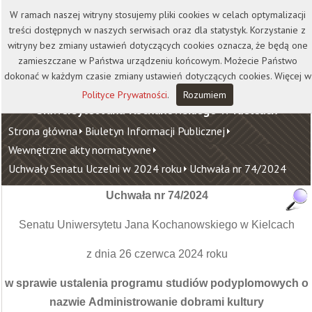
Kontakt
Biblioteka
Wydawnictwo
W ramach naszej witryny stosujemy pliki cookies w celach optymalizacji
Wirtualna Uczelnia
treści dostępnych w naszych serwisach oraz dla statystyk. Korzystanie z
witryny bez zmiany ustawień dotyczących cookies oznacza, że będą one
zamieszczane w Państwa urządzeniu końcowym. Możecie Państwo
dokonać w każdym czasie zmiany ustawień dotyczących cookies. Więcej w
Polityce Prywatności
.
Rozumiem
Uniwersytet Jana Kochanowskiego w Kielcach
Strona główna
Biuletyn Informacji Publicznej
Wewnętrzne akty normatywne
Uchwały Senatu Uczelni w 2024 roku
Uchwała nr 74/2024
Uchwała nr 74/2024
Senatu Uniwersytetu Jana Kochanowskiego w Kielcach
z dnia 26 czerwca 2024 roku
w sprawie ustalenia programu studiów podyplomowych o
nazwie
Administrowanie dobrami kultury