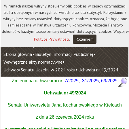
Kontakt
Biblioteka
Wydawnictwo
W ramach naszej witryny stosujemy pliki cookies w celach optymalizacji
Wirtualna Uczelnia
treści dostępnych w naszych serwisach oraz dla statystyk. Korzystanie z
witryny bez zmiany ustawień dotyczących cookies oznacza, że będą one
zamieszczane w Państwa urządzeniu końcowym. Możecie Państwo
dokonać w każdym czasie zmiany ustawień dotyczących cookies. Więcej w
Polityce Prywatności
.
Rozumiem
Uniwersytet Jana Kochanowskiego w Kielcach
Strona główna
Biuletyn Informacji Publicznej
Wewnętrzne akty normatywne
Uchwały Senatu Uczelni w 2024 roku
Uchwała nr 49/2024
Zmieniona uchwałami nr:
7
/202
5
,
31/202
5
,
69/202
5
Uchwała nr 49/2024
Senatu Uniwersytetu Jana Kochanowskiego w Kielcach
z dnia 26 czerwca 2024 roku