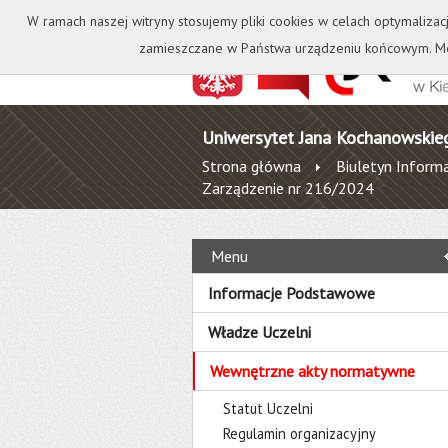
Kontakt
Biblioteka
W ramach naszej witryny stosujemy pliki cookies w celach optymalizac
zamieszczane w Państwa urządzeniu końcowym. Mo
Uniwersytet Jana Kochanowskie
Strona główna
Biuletyn Informa
Zarządzenie nr 216/2024
Menu
Informacje Podstawowe
Władze Uczelni
Wewnętrzne akty normatywne
Statut Uczelni
Regulamin organizacyjny