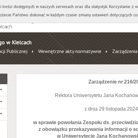
+
++
Wydawnictwo
Wirtualna Uczelnia
A
A
A
A
A
ji treści dostępnych w naszych serwisach oraz dla statystyk. Korzystanie z
żecie Państwo dokonać w każdym czasie zmiany ustawień dotyczących co
go w Kielcach
cji Publicznej
Wewnętrzne akty normatywne
Zarządzenia
Zarządzenie nr 216/2
Rektora Uniwersytetu Jana Kochanow
z dnia 29 listopada 2024
w sprawie powołania Zespołu ds. przeciwdzi
z obowiązku przekazywania informacji o
w Uniwersytecie Jana Kochanowsk