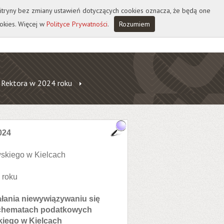
 witryny bez zmiany ustawień dotyczących cookies oznacza, że będą one
okies. Więcej w
Polityce Prywatności
.
Rozumiem
 Rektora w 2024 roku
024
skiego w Kielcach
 roku
ałania niewywiązywaniu się
 schematach podatkowych
iego w Kielcach