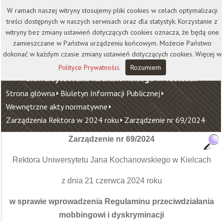
Kontakt
Biblioteka
Wydawnictwo
W ramach naszej witryny stosujemy pliki cookies w celach optymalizacji
Wirtualna Uczelnia
treści dostępnych w naszych serwisach oraz dla statystyk. Korzystanie z
witryny bez zmiany ustawień dotyczących cookies oznacza, że będą one
zamieszczane w Państwa urządzeniu końcowym. Możecie Państwo
dokonać w każdym czasie zmiany ustawień dotyczących cookies. Więcej w
Polityce Prywatności
.
Rozumiem
Uniwersytet Jana Kochanowskiego w Kielcach
Strona główna
Biuletyn Informacji Publicznej
Wewnętrzne akty normatywne
Zarządzenia Rektora w 2024 roku
Zarządzenie nr 69/2024
Zarządzenie nr 69/2024
Rektora Uniwersytetu Jana Kochanowskiego w Kielcach
z dnia 21 czerwca 2024 roku
w sprawie wprowadzenia Regulaminu przeciwdziałania
mobbingowi i dyskryminacji