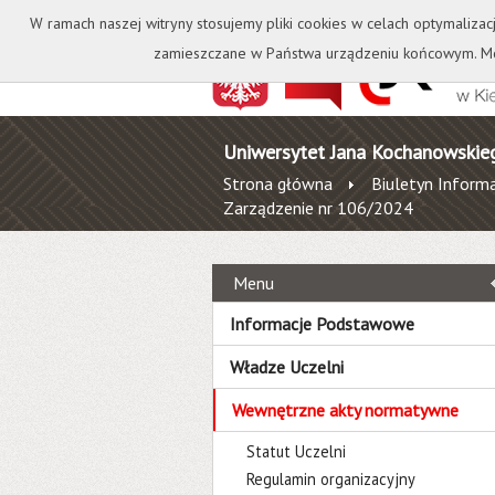
Kontakt
Biblioteka
W ramach naszej witryny stosujemy pliki cookies w celach optymalizac
zamieszczane w Państwa urządzeniu końcowym. Mo
Uniwersytet Jana Kochanowskie
Strona główna
Biuletyn Informa
Zarządzenie nr 106/2024
Menu
Informacje Podstawowe
Władze Uczelni
Wewnętrzne akty normatywne
Statut Uczelni
Regulamin organizacyjny