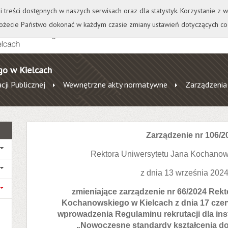
+
++
Wydawnictwo
Wirtualna Uczelnia
A
A
A
A
A
ji treści dostępnych w naszych serwisach oraz dla statystyk. Korzystanie z
żecie Państwo dokonać w każdym czasie zmiany ustawień dotyczących co
go w Kielcach
cji Publicznej
Wewnętrzne akty normatywne
Zarządzenia
Zarządzenie nr 106/2
Rektora Uniwersytetu Jana Kochanow
z dnia 13 września 2024
zmieniające zarządzenie nr 66/2024 Rek
Kochanowskiego w Kielcach z dnia 17 czer
wprowadzenia Regulaminu rekrutacji dla ins
„Nowoczesne standardy kształcenia d