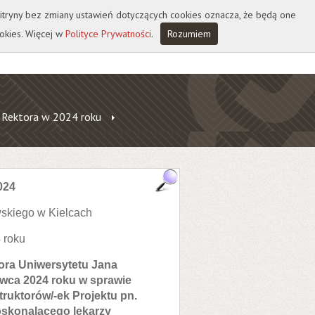
 witryny bez zmiany ustawień dotyczących cookies oznacza, że będą one
okies. Więcej w
Polityce Prywatności
.
Rozumiem
 Rektora w 2024 roku
024
skiego w Kielcach
 roku
tora Uniwersytetu Jana
wca 2024 roku w sprawie
truktorów/-ek Projektu pn.
oskonalącego lekarzy