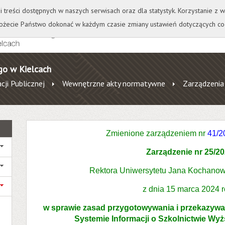
+
++
Wydawnictwo
Wirtualna Uczelnia
A
A
A
A
A
ji treści dostępnych w naszych serwisach oraz dla statystyk. Korzystanie z
żecie Państwo dokonać w każdym czasie zmiany ustawień dotyczących co
go w Kielcach
cji Publicznej
Wewnętrzne akty normatywne
Zarządzenia
Zmienione zarządzeniem
nr
41/2
Zarządzenie nr 25/2
Rektora Uniwersytetu Jana Kochanow
z dnia 15 marca 2024 
w sprawie zasad przygotowywania i przekazyw
Systemie Informacji o Szkolnictwie Wy