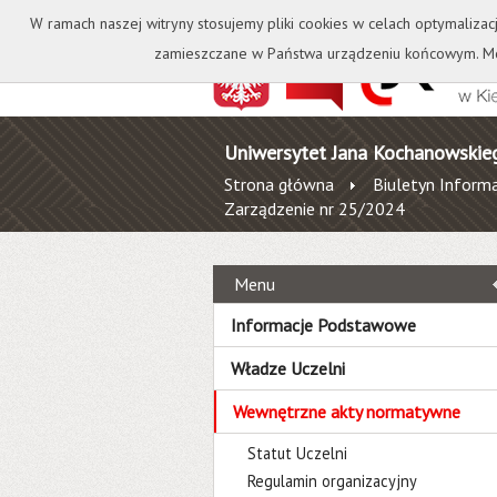
Kontakt
Biblioteka
W ramach naszej witryny stosujemy pliki cookies w celach optymalizac
zamieszczane w Państwa urządzeniu końcowym. Mo
Uniwersytet Jana Kochanowskie
Strona główna
Biuletyn Informa
Zarządzenie nr 25/2024
Menu
Informacje Podstawowe
Władze Uczelni
Wewnętrzne akty normatywne
Statut Uczelni
Regulamin organizacyjny