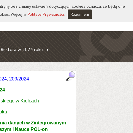
 witryny bez zmiany ustawień dotyczących cookies oznacza, że będą one
okies. Więcej w
Polityce Prywatności
.
Rozumiem
 Rektora w 2024 roku
024
,
209/2024
024
skiego w Kielcach
roku
ania danych w Zintegrowanym
ższym i Nauce POL-on