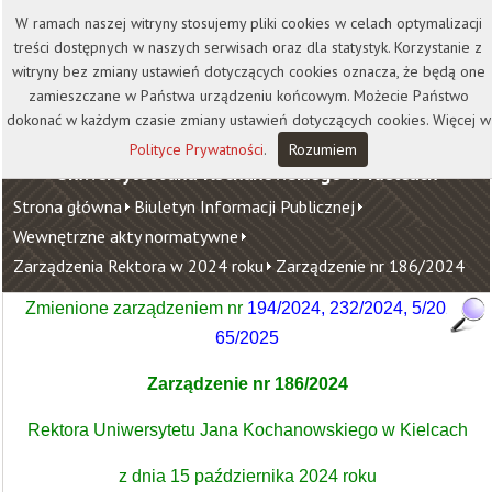
Kontakt
Biblioteka
Wydawnictwo
W ramach naszej witryny stosujemy pliki cookies w celach optymalizacji
Wirtualna Uczelnia
treści dostępnych w naszych serwisach oraz dla statystyk. Korzystanie z
witryny bez zmiany ustawień dotyczących cookies oznacza, że będą one
zamieszczane w Państwa urządzeniu końcowym. Możecie Państwo
dokonać w każdym czasie zmiany ustawień dotyczących cookies. Więcej w
Polityce Prywatności
.
Rozumiem
Uniwersytet Jana Kochanowskiego w Kielcach
Strona główna
Biuletyn Informacji Publicznej
Wewnętrzne akty normatywne
Zarządzenia Rektora w 2024 roku
Zarządzenie nr 186/2024
Zmienione zarządzeniem
nr
194/2024
,
232/2024
,
5/2025,
65/2025
Zarządzenie nr 186/2024
Rektora Uniwersytetu Jana Kochanowskiego w Kielcach
z dnia 15 października 2024 roku