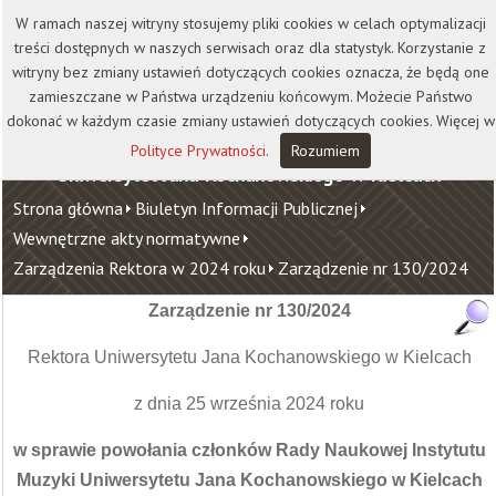
Kontakt
Biblioteka
Wydawnictwo
W ramach naszej witryny stosujemy pliki cookies w celach optymalizacji
Wirtualna Uczelnia
treści dostępnych w naszych serwisach oraz dla statystyk. Korzystanie z
witryny bez zmiany ustawień dotyczących cookies oznacza, że będą one
zamieszczane w Państwa urządzeniu końcowym. Możecie Państwo
dokonać w każdym czasie zmiany ustawień dotyczących cookies. Więcej w
Polityce Prywatności
.
Rozumiem
Uniwersytet Jana Kochanowskiego w Kielcach
Strona główna
Biuletyn Informacji Publicznej
Wewnętrzne akty normatywne
Zarządzenia Rektora w 2024 roku
Zarządzenie nr 130/2024
Zarządzenie nr 130/2024
Rektora Uniwersytetu Jana Kochanowskiego w Kielcach
z dnia 25 września 2024 roku
w sprawie powołania członków Rady Naukowej Instytutu
Muzyki Uniwersytetu Jana Kochanowskiego w Kielcach