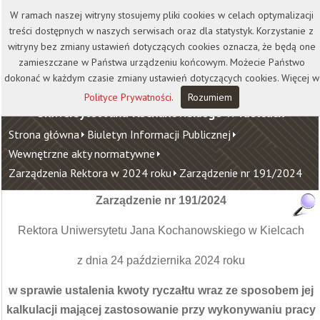
Kontakt
Biblioteka
Wydawnictwo
W ramach naszej witryny stosujemy pliki cookies w celach optymalizacji
Wirtualna Uczelnia
treści dostępnych w naszych serwisach oraz dla statystyk. Korzystanie z
witryny bez zmiany ustawień dotyczących cookies oznacza, że będą one
zamieszczane w Państwa urządzeniu końcowym. Możecie Państwo
dokonać w każdym czasie zmiany ustawień dotyczących cookies. Więcej w
Polityce Prywatności
.
Rozumiem
Uniwersytet Jana Kochanowskiego w Kielcach
Strona główna
Biuletyn Informacji Publicznej
Wewnętrzne akty normatywne
Zarządzenia Rektora w 2024 roku
Zarządzenie nr 191/2024
Zarządzenie nr 191/2024
Rektora Uniwersytetu Jana Kochanowskiego w Kielcach
z dnia 24 października 2024 roku
w sprawie ustalenia kwoty ryczałtu wraz ze sposobem jej
kalkulacji mającej zastosowanie przy wykonywaniu pracy