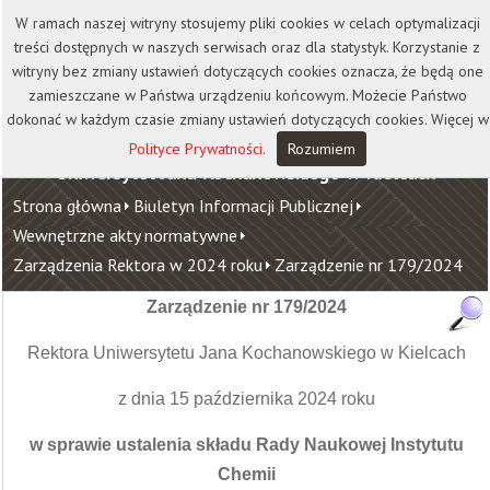
Kontakt
Biblioteka
Wydawnictwo
W ramach naszej witryny stosujemy pliki cookies w celach optymalizacji
Wirtualna Uczelnia
treści dostępnych w naszych serwisach oraz dla statystyk. Korzystanie z
witryny bez zmiany ustawień dotyczących cookies oznacza, że będą one
zamieszczane w Państwa urządzeniu końcowym. Możecie Państwo
dokonać w każdym czasie zmiany ustawień dotyczących cookies. Więcej w
Polityce Prywatności
.
Rozumiem
Uniwersytet Jana Kochanowskiego w Kielcach
Strona główna
Biuletyn Informacji Publicznej
Wewnętrzne akty normatywne
Zarządzenia Rektora w 2024 roku
Zarządzenie nr 179/2024
Zarządzenie nr 179/2024
Rektora Uniwersytetu Jana Kochanowskiego w Kielcach
z dnia 15 października 2024 roku
w sprawie ustalenia składu Rady Naukowej Instytutu
Chemii