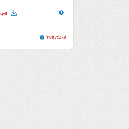
i.pdf
metryczka