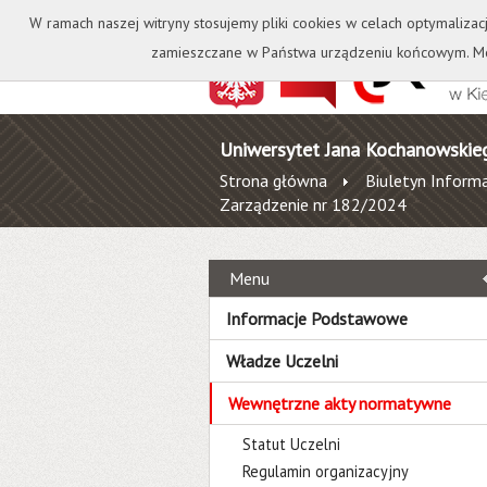
Kontakt
Biblioteka
W ramach naszej witryny stosujemy pliki cookies w celach optymalizac
zamieszczane w Państwa urządzeniu końcowym. Mo
Uniwersytet Jana Kochanowskie
Strona główna
Biuletyn Informa
Zarządzenie nr 182/2024
Menu
Informacje Podstawowe
Władze Uczelni
Wewnętrzne akty normatywne
Statut Uczelni
Regulamin organizacyjny