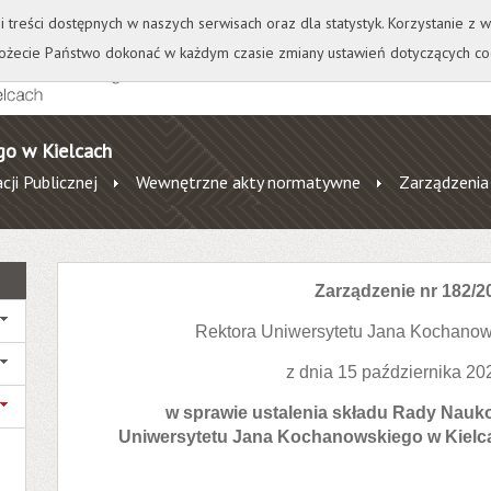
+
++
Wydawnictwo
Wirtualna Uczelnia
A
A
A
A
A
ji treści dostępnych w naszych serwisach oraz dla statystyk. Korzystanie z
żecie Państwo dokonać w każdym czasie zmiany ustawień dotyczących co
go w Kielcach
cji Publicznej
Wewnętrzne akty normatywne
Zarządzenia
Zarządzenie nr 182/2
Rektora Uniwersytetu Jana Kochanow
z dnia 15 października 20
w sprawie ustalenia składu Rady Nauko
Uniwersytetu Jana Kochanowskiego w Kielc