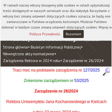
Kontakt
Biblioteka
Wydawnictwo
W ramach naszej witryny stosujemy pliki cookies w celach optymalizacji
Wirtualna Uczelnia
treści dostępnych w naszych serwisach oraz dla statystyk. Korzystanie z
witryny bez zmiany ustawień dotyczących cookies oznacza, że będą one
zamieszczane w Państwa urządzeniu końcowym. Możecie Państwo
dokonać w każdym czasie zmiany ustawień dotyczących cookies. Więcej w
Polityce Prywatności
.
Rozumiem
Uniwersytet Jana Kochanowskiego w Kielcach
Strona główna
Biuletyn Informacji Publicznej
Wewnętrzne akty normatywne
Zarządzenia Rektora w 2024 roku
Zarządzenie nr 26/2024
Traci moc na podstawie zarządzenia nr
127/2025
Zmienione zarządzeniem nr
53/2025
Zarządzenie nr 26/2024
Rektora Uniwersytetu Jana Kochanowskiego w Kielcach