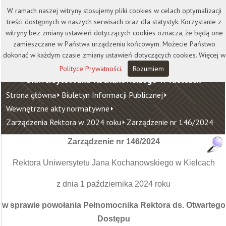
Kontakt
Biblioteka
Wydawnictwo
W ramach naszej witryny stosujemy pliki cookies w celach optymalizacji
Wirtualna Uczelnia
treści dostępnych w naszych serwisach oraz dla statystyk. Korzystanie z
witryny bez zmiany ustawień dotyczących cookies oznacza, że będą one
zamieszczane w Państwa urządzeniu końcowym. Możecie Państwo
dokonać w każdym czasie zmiany ustawień dotyczących cookies. Więcej w
Polityce Prywatności
.
Rozumiem
Uniwersytet Jana Kochanowskiego w Kielcach
Strona główna
Biuletyn Informacji Publicznej
Wewnętrzne akty normatywne
Zarządzenia Rektora w 2024 roku
Zarządzenie nr 146/2024
Zarządzenie nr 146/2024
Rektora Uniwersytetu Jana Kochanowskiego w Kielcach
z dnia 1 października 2024 roku
w sprawie powołania Pełnomocnika Rektora ds. Otwartego
Dostępu