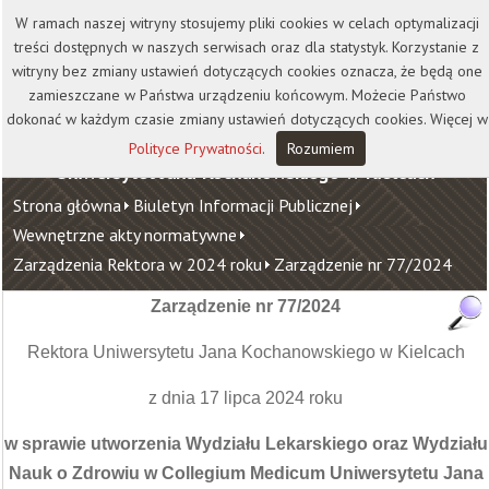
Kontakt
Biblioteka
Wydawnictwo
W ramach naszej witryny stosujemy pliki cookies w celach optymalizacji
Wirtualna Uczelnia
treści dostępnych w naszych serwisach oraz dla statystyk. Korzystanie z
witryny bez zmiany ustawień dotyczących cookies oznacza, że będą one
zamieszczane w Państwa urządzeniu końcowym. Możecie Państwo
dokonać w każdym czasie zmiany ustawień dotyczących cookies. Więcej w
Polityce Prywatności
.
Rozumiem
Uniwersytet Jana Kochanowskiego w Kielcach
Strona główna
Biuletyn Informacji Publicznej
Wewnętrzne akty normatywne
Zarządzenia Rektora w 2024 roku
Zarządzenie nr 77/2024
Zarządzenie nr
77/2024
Rektora Uniwersytetu Jana Kochanowskiego w Kielcach
z dnia 17 lipca 2024 roku
w sprawie utworzenia Wydziału Lekarskiego oraz Wydziału
Nauk o Zdrowiu w Collegium Medicum Uniwersytetu Jana