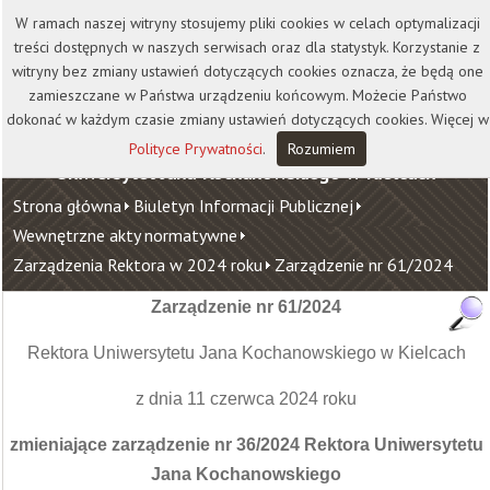
Kontakt
Biblioteka
Wydawnictwo
W ramach naszej witryny stosujemy pliki cookies w celach optymalizacji
Wirtualna Uczelnia
treści dostępnych w naszych serwisach oraz dla statystyk. Korzystanie z
witryny bez zmiany ustawień dotyczących cookies oznacza, że będą one
zamieszczane w Państwa urządzeniu końcowym. Możecie Państwo
dokonać w każdym czasie zmiany ustawień dotyczących cookies. Więcej w
Polityce Prywatności
.
Rozumiem
Uniwersytet Jana Kochanowskiego w Kielcach
Strona główna
Biuletyn Informacji Publicznej
Wewnętrzne akty normatywne
Zarządzenia Rektora w 2024 roku
Zarządzenie nr 61/2024
Zarządzenie nr 61/2024
Rektora Uniwersytetu Jana Kochanowskiego w Kielcach
z dnia 11 czerwca 2024 roku
zmieniające zarządzenie nr 36/2024 Rektora Uniwersytetu
Jana Kochanowskiego