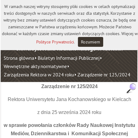
Kontakt
Biblioteka
Wydawnictwo
W ramach naszej witryny stosujemy pliki cookies w celach optymalizacji
Wirtualna Uczelnia
treści dostępnych w naszych serwisach oraz dla statystyk. Korzystanie z
witryny bez zmiany ustawień dotyczących cookies oznacza, że będą one
zamieszczane w Państwa urządzeniu końcowym. Możecie Państwo
dokonać w każdym czasie zmiany ustawień dotyczących cookies. Więcej w
Polityce Prywatności
.
Rozumiem
Uniwersytet Jana Kochanowskiego w Kielcach
Strona główna
Biuletyn Informacji Publicznej
Wewnętrzne akty normatywne
Zarządzenia Rektora w 2024 roku
Zarządzenie nr 125/2024
Zarządzenie nr 125/2024
Rektora Uniwersytetu Jana Kochanowskiego w Kielcach
z dnia 25 września 2024 roku
w sprawie powołania członków Rady Naukowej Instytutu
Mediów, Dziennikarstwa i Komunikacji Społecznej