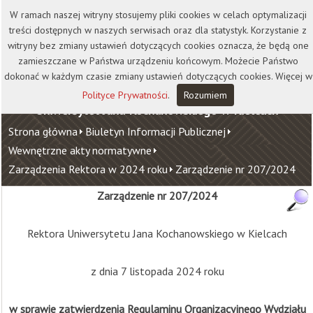
Kontakt
Biblioteka
Wydawnictwo
W ramach naszej witryny stosujemy pliki cookies w celach optymalizacji
Wirtualna Uczelnia
treści dostępnych w naszych serwisach oraz dla statystyk. Korzystanie z
witryny bez zmiany ustawień dotyczących cookies oznacza, że będą one
zamieszczane w Państwa urządzeniu końcowym. Możecie Państwo
dokonać w każdym czasie zmiany ustawień dotyczących cookies. Więcej w
Polityce Prywatności
.
Rozumiem
Uniwersytet Jana Kochanowskiego w Kielcach
Strona główna
Biuletyn Informacji Publicznej
Wewnętrzne akty normatywne
Zarządzenia Rektora w 2024 roku
Zarządzenie nr 207/2024
Zarządzenie nr 207/2024
Rektora Uniwersytetu Jana Kochanowskiego w Kielcach
z dnia 7 listopada 2024 roku
w sprawie zatwierdzenia Regulaminu Organizacyjnego Wydziału