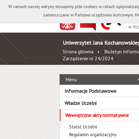
Kontakt
Biblioteka
W ramach naszej witryny stosujemy pliki cookies w celach optymalizac
zamieszczane w Państwa urządzeniu końcowym. Mo
Uniwersytet Jana Kochanowskie
Strona główna
Biuletyn Informa
Zarządzenie nr 24/2024
Menu
Informacje Podstawowe
Władze Uczelni
Wewnętrzne akty normatywne
Statut Uczelni
Regulamin organizacyjny