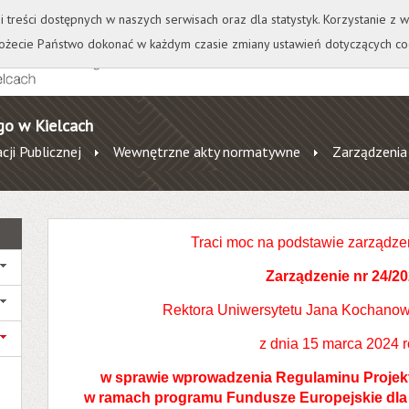
+
++
Wydawnictwo
Wirtualna Uczelnia
A
A
A
A
A
ji treści dostępnych w naszych serwisach oraz dla statystyk. Korzystanie z
żecie Państwo dokonać w każdym czasie zmiany ustawień dotyczących co
go w Kielcach
cji Publicznej
Wewnętrzne akty normatywne
Zarządzenia
Traci moc na podstawie zarządze
Zarządzenie nr 24/2
Rektora Uniwersytetu Jana Kochanow
z dnia 15 marca 2024 
w sprawie wprowadzenia Regulaminu Projekt
w ramach programu Fundusze Europejskie dla