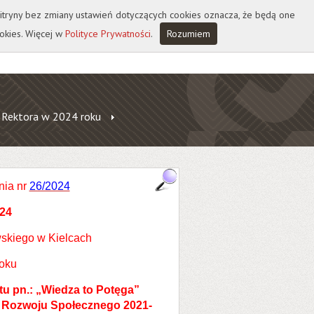
 witryny bez zmiany ustawień dotyczących cookies oznacza, że będą one
okies. Więcej w
Polityce Prywatności
.
Rozumiem
 Rektora w 2024 roku
nia nr
26/2024
024
skiego w Kielcach
roku
u pn.: „Wiedza to Potęga”
 Rozwoju Społecznego 2021-