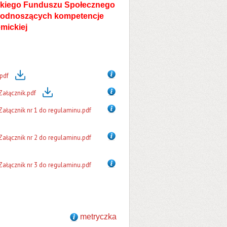
skiego Funduszu Społecznego
 podnoszących kompetencje
mickiej
pdf
Załącznik.pdf
ałącznik nr 1 do regulaminu.pdf
ałącznik nr 2 do regulaminu.pdf
ałącznik nr 3 do regulaminu.pdf
metryczka