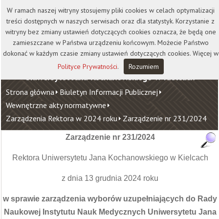
Kontakt
Biblioteka
Wydawnictwo
W ramach naszej witryny stosujemy pliki cookies w celach optymalizacji
Wirtualna Uczelnia
treści dostępnych w naszych serwisach oraz dla statystyk. Korzystanie z
witryny bez zmiany ustawień dotyczących cookies oznacza, że będą one
zamieszczane w Państwa urządzeniu końcowym. Możecie Państwo
dokonać w każdym czasie zmiany ustawień dotyczących cookies. Więcej w
Polityce Prywatności
.
Rozumiem
Uniwersytet Jana Kochanowskiego w Kielcach
Strona główna
Biuletyn Informacji Publicznej
Wewnętrzne akty normatywne
Zarządzenia Rektora w 2024 roku
Zarządzenie nr 231/2024
Zarządzenie nr 231/2024
Rektora Uniwersytetu Jana Kochanowskiego w Kielcach
z dnia 13 grudnia 2024 roku
w sprawie zarządzenia wyborów uzupełniających do Rady
Naukowej Instytutu Nauk Medycznych Uniwersytetu Jana