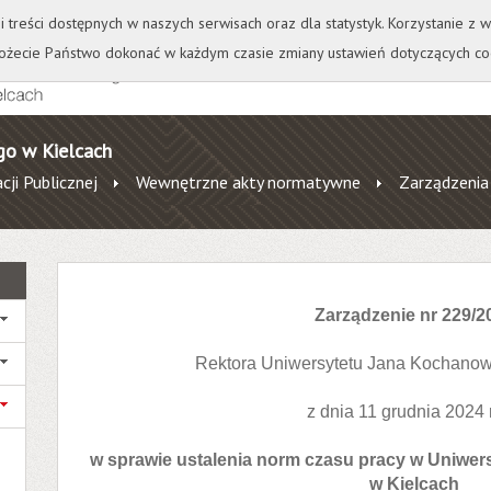
+
++
Wydawnictwo
Wirtualna Uczelnia
A
A
A
A
A
ji treści dostępnych w naszych serwisach oraz dla statystyk. Korzystanie z
żecie Państwo dokonać w każdym czasie zmiany ustawień dotyczących co
go w Kielcach
cji Publicznej
Wewnętrzne akty normatywne
Zarządzenia
Zarządzenie nr 229/2
Rektora Uniwersytetu Jana Kochanow
z dnia 11 grudnia 2024 
w sprawie ustalenia norm czasu pracy w Uniwe
w Kielcach