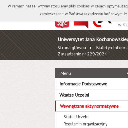
Kontakt
Biblioteka
W ramach naszej witryny stosujemy pliki cookies w celach optymalizac
zamieszczane w Państwa urządzeniu końcowym. Mo
Uniwersytet Jana Kochanowskie
Strona główna
Biuletyn Informa
Zarządzenie nr 229/2024
Menu
Informacje Podstawowe
Władze Uczelni
Wewnętrzne akty normatywne
Statut Uczelni
Regulamin organizacyjny