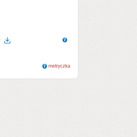
f
metryczka